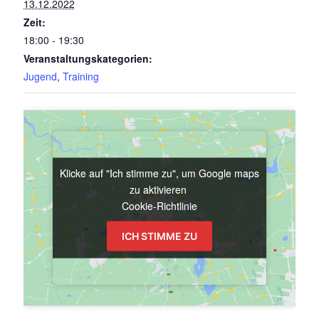
13.12.2022
Zeit:
18:00 - 19:30
Veranstaltungskategorien:
Jugend
,
Training
Klicke auf "Ich stimme zu", um Google maps
Klicke auf "Ich stimme zu", um Google maps
zu aktivieren
zu aktivieren
Cookie-Richtlinie
Cookie-Richtlinie
ICH STIMME ZU
ICH STIMME ZU