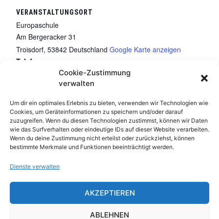
VERANSTALTUNGSORT
Europaschule
Am Bergeracker 31
Troisdorf
,
53842
Deutschland
Google Karte anzeigen
Telefon
Cookie-Zustimmung
(02241) 82883
verwalten
Veranstaltungsort-Website anzeigen
Um dir ein optimales Erlebnis zu bieten, verwenden wir Technologien wie
Cookies, um Geräteinformationen zu speichern und/oder darauf
Formel 1-Turnier
Spiel- und Trainingsabend
zuzugreifen. Wenn du diesen Technologien zustimmst, können wir Daten
wie das Surfverhalten oder eindeutige IDs auf dieser Website verarbeiten.
Wenn du deine Zustimmung nicht erteilst oder zurückziehst, können
bestimmte Merkmale und Funktionen beeinträchtigt werden.
Dienste verwalten
AKZEPTIEREN
Impressum
|
Datenschutz
|
Kontakt
ABLEHNEN