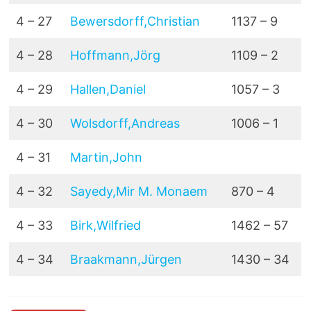
4 – 27
Bewersdorff,Christian
1137 – 9
4 – 28
Hoffmann,Jörg
1109 – 2
4 – 29
Hallen,Daniel
1057 – 3
4 – 30
Wolsdorff,Andreas
1006 – 1
4 – 31
Martin,John
4 – 32
Sayedy,Mir M. Monaem
870 – 4
4 – 33
Birk,Wilfried
1462 – 57
4 – 34
Braakmann,Jürgen
1430 – 34