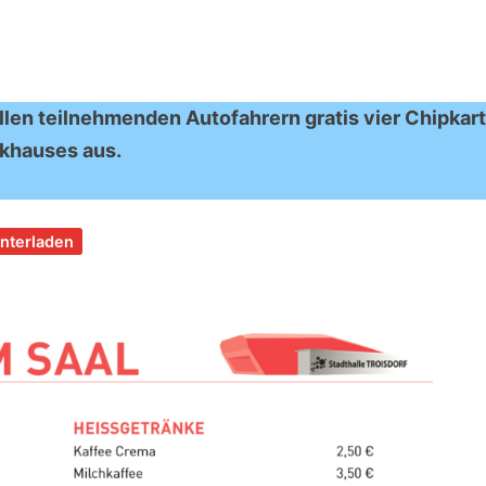
llen teilnehmenden Autofahrern gratis vier Chipkar
rkhauses aus.
nterladen