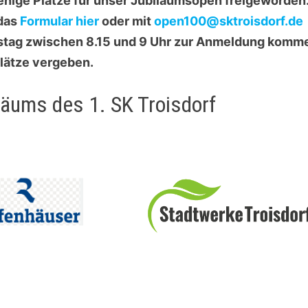
enige Plätze für unser Jubiläumsopen freigeworden
 das
Formular hier
oder mit
open100@sktroisdorf.de
rstag zwischen 8.15 und 9 Uhr zur Anmeldung komm
Plätze vergeben.
läums des 1. SK Troisdorf