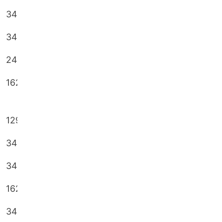
34656324
10048280
ja
A
34659471
10856915
ja
B
24692050
10029766
ja
A
16236602
10619685
ja
A
12904090
10207372
ja
A
34639195
ja
B
34608370
10682837
ja
A
16253116
10169817
ja
A
34688005
10777985
ja
B