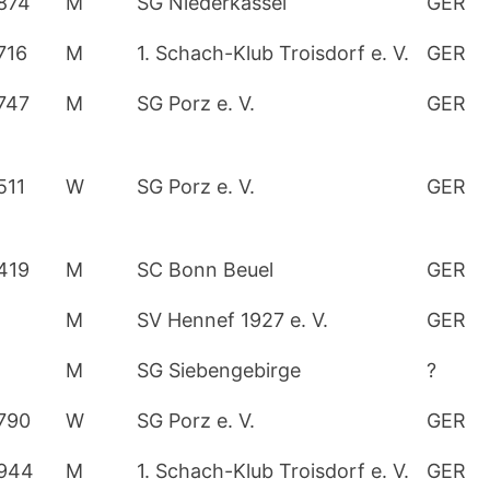
874
M
SG Niederkassel
GER
716
M
1. Schach-Klub Troisdorf e. V.
GER
747
M
SG Porz e. V.
GER
511
W
SG Porz e. V.
GER
419
M
SC Bonn Beuel
GER
M
SV Hennef 1927 e. V.
GER
M
SG Siebengebirge
?
790
W
SG Porz e. V.
GER
944
M
1. Schach-Klub Troisdorf e. V.
GER