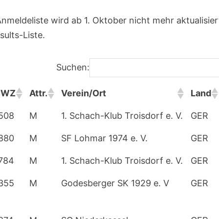
nmeldeliste wird ab 1. Oktober nicht mehr aktualisier
sults-Liste.
Suchen:
NWZ
Attr.
Verein/Ort
Land
NWZ
Attr.
Verein/Ort
Land
508
M
1. Schach-Klub Troisdorf e. V.
GER
880
M
SF Lohmar 1974 e. V.
GER
784
M
1. Schach-Klub Troisdorf e. V.
GER
355
M
Godesberger SK 1929 e. V
GER