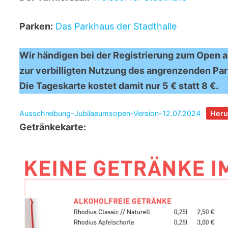
Parken:
Das Parkhaus der Stadthalle
Wir händigen bei der Registrierung zum Open a
zur verbilligten Nutzung des angrenzenden Pa
Die Tageskarte kostet damit nur 5 € statt 8 €.
Ausschreibung-Jubilaeumsopen-Version-12.07.2024
Heru
Getränkekarte: