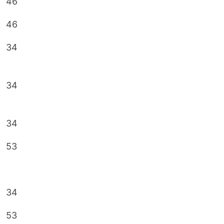
4608470
10120531
ja
A
4697812
10145590
ja
B
34620869
10734387
ja
A
34619690
10767765
ja
B
34649913
10773025
ja
B
533000395
10831499
ja
B
10848495
ja
B
34607137
10755361
Ja
A
533015643
10103082
ja
A