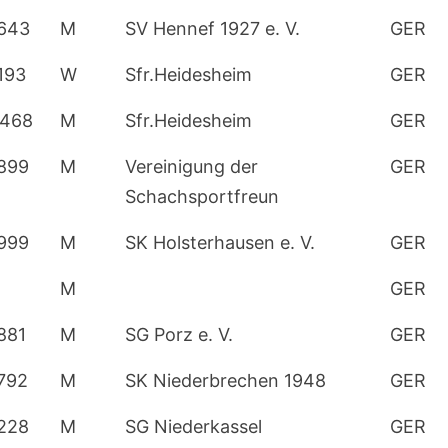
643
M
SV Hennef 1927 e. V.
GER
193
W
Sfr.Heidesheim
GER
468
M
Sfr.Heidesheim
GER
899
M
Vereinigung der
GER
Schachsportfreun
999
M
SK Holsterhausen e. V.
GER
M
GER
881
M
SG Porz e. V.
GER
792
M
SK Niederbrechen 1948
GER
228
M
SG Niederkassel
GER