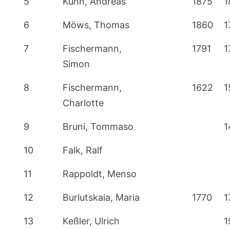
5
Kuhn, Andreas
1875
1
6
Möws, Thomas
1860
1
7
Fischermann,
1791
1
Simon
8
Fischermann,
1622
1
Charlotte
9
Bruni, Tommaso
1
10
Falk, Ralf
11
Rappoldt, Menso
12
Burlutskaia, Maria
1770
1
13
Keßler, Ulrich
1