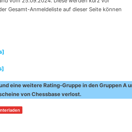
and vom 25.09.2024. Diese werden kurz vor
 der Gesamt-Anmeldeliste auf dieser Seite können
s]
s]
und eine weitere Rating-Gruppe in den Gruppen A 
scheine von Chessbase verlost.
nterladen