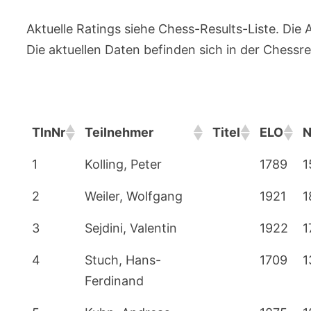
Aktuelle Ratings siehe Chess-Results-Liste. Die A
Die aktuellen Daten befinden sich in der Chessre
TlnNr
Teilnehmer
Titel
ELO
TlnNr
Teilnehmer
Titel
ELO
1
Kolling, Peter
1789
1
2
Weiler, Wolfgang
1921
1
3
Sejdini, Valentin
1922
1
4
Stuch, Hans-
1709
1
Ferdinand