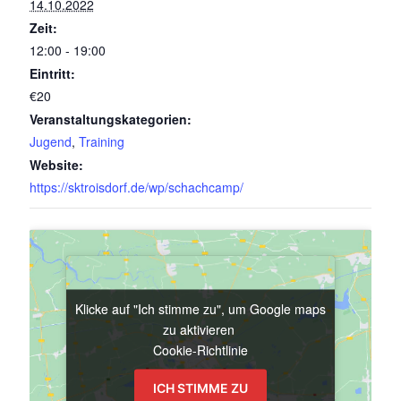
14.10.2022
Zeit:
12:00 - 19:00
Eintritt:
€20
Veranstaltungskategorien:
Jugend
,
Training
Website:
https://sktroisdorf.de/wp/schachcamp/
Klicke auf "Ich stimme zu", um Google maps
Klicke auf "Ich stimme zu", um Google maps
zu aktivieren
zu aktivieren
Cookie-Richtlinie
Cookie-Richtlinie
ICH STIMME ZU
ICH STIMME ZU