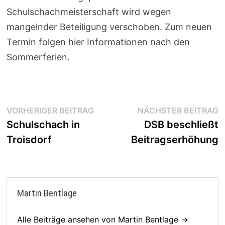
Schulschachmeisterschaft wird wegen
mangelnder Beteiligung verschoben. Zum neuen
Termin folgen hier Informationen nach den
Sommerferien.
Beitragsnavigation
Vorheriger
N
VORHERIGER BEITRAG
NÄCHSTER BEITRAG
Beitrag:
B
Schulschach in
DSB beschließt
Troisdorf
Beitragserhöhung
Martin Bentlage
Alle Beiträge ansehen von Martin Bentlage →