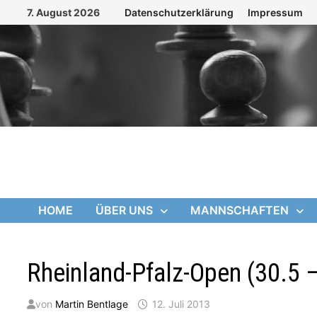
Zum
7. August 2026
Datenschutzerklärung
Impressum
Inhalt
springen
HOME
ÜBER UNS
MANNSCHAFTEN
Rheinland-Pfalz-Open (30.5 
von
Martin Bentlage
12. Juli 2013