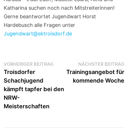
Katharina suchen noch nach Mitstreiterinnen!
Gerne beantwortet Jugendwart Horst
Hardebusch alle Fragen unter
Jugendwart@sktroisdorf.de
Beitragsnavigation
Vorheriger
N
VORHERIGER BEITRAG
NÄCHSTER BEITRAG
Beitrag:
B
Troisdorfer
Trainingsangebot für
Schachjugend
kommende Woche
kämpft tapfer bei den
NRW-
Meisterschaften