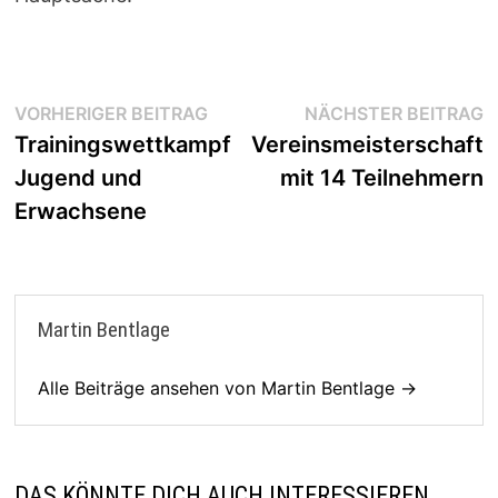
Beitragsnavigation
Vorheriger
N
VORHERIGER BEITRAG
NÄCHSTER BEITRAG
Beitrag:
B
Trainingswettkampf
Vereinsmeisterschaft
Jugend und
mit 14 Teilnehmern
Erwachsene
Martin Bentlage
Alle Beiträge ansehen von Martin Bentlage →
DAS KÖNNTE DICH AUCH INTERESSIEREN