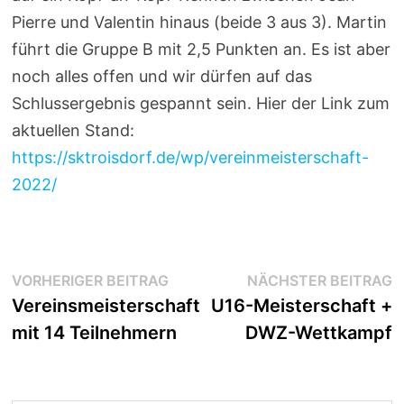
Pierre und Valentin hinaus (beide 3 aus 3). Martin
führt die Gruppe B mit 2,5 Punkten an. Es ist aber
noch alles offen und wir dürfen auf das
Schlussergebnis gespannt sein. Hier der Link zum
aktuellen Stand:
https://sktroisdorf.de/wp/vereinmeisterschaft-
2022/
Beitragsnavigation
Vorheriger
N
VORHERIGER BEITRAG
NÄCHSTER BEITRAG
Beitrag:
B
Vereinsmeisterschaft
U16-Meisterschaft +
mit 14 Teilnehmern
DWZ-Wettkampf