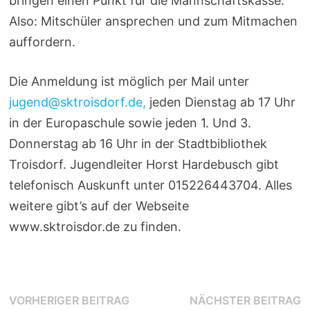
bringen einen Punkt für die Mannschaftskasse.
Also: Mitschüler ansprechen und zum Mitmachen
auffordern.
Die Anmeldung ist möglich per Mail unter
jugend@sktroisdorf.de,
jeden Dienstag ab 17 Uhr
in der Europaschule sowie jeden 1. Und 3.
Donnerstag ab 16 Uhr in der Stadtbibliothek
Troisdorf. Jugendleiter Horst Hardebusch gibt
telefonisch Auskunft unter 015226443704. Alles
weitere gibt’s auf der Webseite
www.sktroisdor.de zu finden.
Beitragsnavigation
Vorheriger
N
VORHERIGER BEITRAG
NÄCHSTER BEITRAG