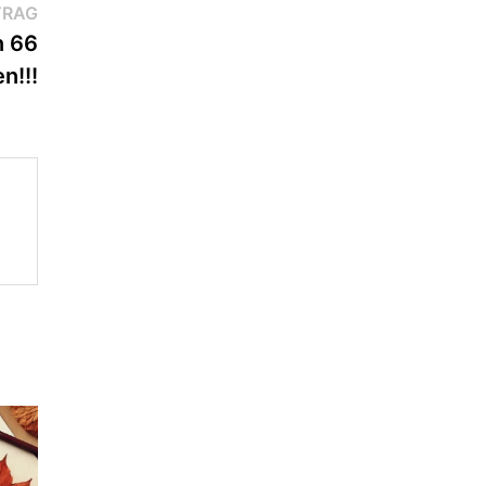
Nächster
TRAG
Beitrag:
n 66
n!!!