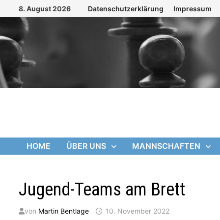
Zum
8. August 2026
Datenschutzerklärung
Impressum
Inhalt
springen
HOME
ÜBER UNS
MANNSCHAFTEN
Jugend-Teams am Brett
von
Martin Bentlage
10. November 2022