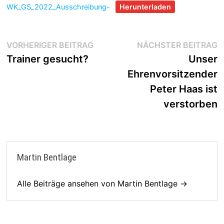
WK_GS_2022_Ausschreibung-
Herunterladen
Beitragsnavigation
Vorheriger
N
VORHERIGER BEITRAG
NÄCHSTER BEITRAG
Beitrag:
B
Trainer gesucht?
Unser
Ehrenvorsitzender
Peter Haas ist
verstorben
Martin Bentlage
Alle Beiträge ansehen von Martin Bentlage →