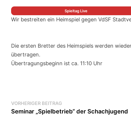
Spieltag Live
Wir bestreiten ein Heimspiel gegen VdSF Stadtv
Die ersten Bretter des Heimspiels werden wieder
übertragen.
Übertragungsbeginn ist ca. 11:10 Uhr
Beitragsnavigation
Vorheriger
VORHERIGER BEITRAG
Beitrag:
Seminar „Spielbetrieb“ der Schachjugend