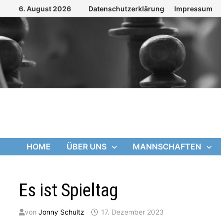
Zum
6. August 2026
Datenschutzerklärung
Impressum
Inhalt
springen
HOME
ÜBER UNS
MANNSCHAFTEN
Es ist Spieltag
von
Jonny Schultz
17. Dezember 2023