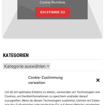
Cookie-Richtlinie
ICH STIMME ZU
KATEGORIEN
Kategorien
Cookie-Zustimmung
verwalten
INTERNATIONALER SCHACH-KALENDER
Um dir ein optimales Erlebnis zu bieten, verwenden wir Technologien wie
SCHACHTICKER
Cookies, um Geräteinformationen zu speichern und/oder darauf
zuzugreifen. Wenn du diesen Technologien zustimmst, können wir Daten
wie das Surfverhalten oder eindeutige IDs auf dieser Website verarbeiten.