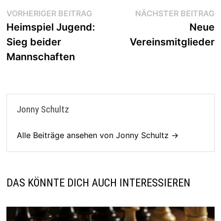
Beitragsnavigation
Vorheriger
N
VORHERIGER BEITRAG
NÄCHSTER BEITRAG
Beitrag:
B
Heimspiel Jugend:
Neue
Sieg beider
Vereinsmitglieder
Mannschaften
Jonny Schultz
Alle Beiträge ansehen von Jonny Schultz →
DAS KÖNNTE DICH AUCH INTERESSIEREN