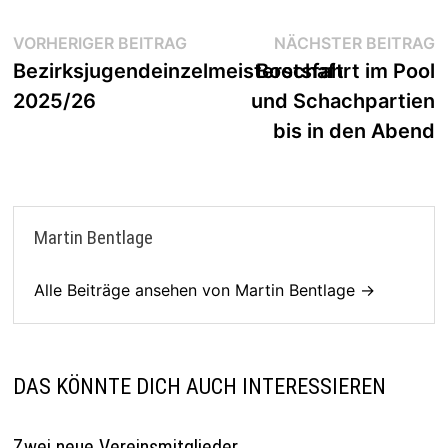
Beitragsnavigation
Vorheriger
N
VORHERIGER BEITRAG
NÄCHSTER BEITRAG
Beitrag:
B
Bezirksjugendeinzelmeisterschaft
Bootsfahrt im Pool
2025/26
und Schachpartien
bis in den Abend
Martin Bentlage
Alle Beiträge ansehen von Martin Bentlage →
DAS KÖNNTE DICH AUCH INTERESSIEREN
Zwei neue Vereinsmitglieder