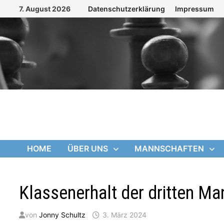
Zum
7. August 2026
Datenschutzerklärung
Impressum
Inhalt
springen
HOME
ÜBER UNS
MANNSCHAFTEN
Klassenerhalt der dritten Ma
von
Jonny Schultz
3. März 2024