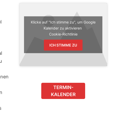
l
Klicke auf "Ich stimme zu", um Google
Kalender zu aktivieren
Cookie-Richtlinie
ICH STIMME ZU
l
u
inen
TERMIN-
an
KALENDER
s