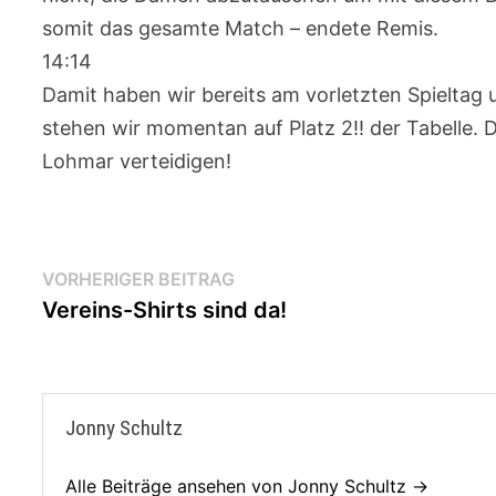
somit das gesamte Match – endete Remis.
14:14
Damit haben wir bereits am vorletzten Spieltag u
stehen wir momentan auf Platz 2!! der Tabelle. 
Lohmar verteidigen!
Beitragsnavigation
Vorheriger
VORHERIGER BEITRAG
Beitrag:
Vereins-Shirts sind da!
Jonny Schultz
Alle Beiträge ansehen von Jonny Schultz →