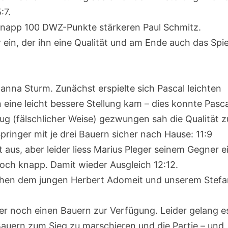
:7.
 knapp 100 DWZ-Punkte stärkeren Paul Schmitz.
r ein, der ihn eine Qualität und am Ende auch das Spie
anna Sturm. Zunächst erspielte sich Pascal leichten
n eine leicht bessere Stellung kam – dies konnte Pasca
g (fälschlicher Weise) gezwungen sah die Qualität z
ringer mit je drei Bauern sicher nach Hause: 11:9
t aus, aber leider liess Marius Pleger seinem Gegner e
och knapp. Damit wieder Ausgleich 12:12.
wischen dem jungen Herbert Adomeit und unserem Stef
ger noch einen Bauern zur Verfügung. Leider gelang e
auern zum Sieg zu marschieren und die Partie – und