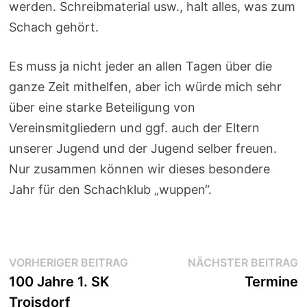
werden. Schreibmaterial usw., halt alles, was zum
Schach gehört.
Es muss ja nicht jeder an allen Tagen über die
ganze Zeit mithelfen, aber ich würde mich sehr
über eine starke Beteiligung von
Vereinsmitgliedern und ggf. auch der Eltern
unserer Jugend und der Jugend selber freuen.
Nur zusammen können wir dieses besondere
Jahr für den Schachklub „wuppen“.
Beitragsnavigation
Vorheriger
N
VORHERIGER BEITRAG
NÄCHSTER BEITRAG
Beitrag:
B
100 Jahre 1. SK
Termine
Troisdorf