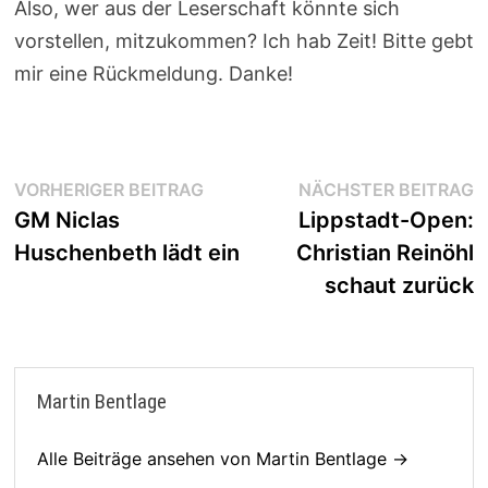
Also, wer aus der Leserschaft könnte sich
vorstellen, mitzukommen? Ich hab Zeit! Bitte gebt
mir eine Rückmeldung. Danke!
Beitragsnavigation
Vorheriger
N
VORHERIGER BEITRAG
NÄCHSTER BEITRAG
Beitrag:
B
GM Niclas
Lippstadt-Open:
Huschenbeth lädt ein
Christian Reinöhl
schaut zurück
Martin Bentlage
Alle Beiträge ansehen von Martin Bentlage →