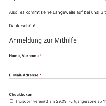
Also, es kommt keine Langeweile auf bei uns! Bit
Dankeschön!
Anmeldung zur Mithilfe
a
Name, Vorname
*
u
c
h
V
E-Mail-Adresse
*
o
r
n
a
Checkboxen
m
e
Troisdorf verein(t) am 29.09. Fußgängerzone ab 1
B