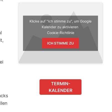
Klicke auf "Ich stimme zu", um Google
Kalender zu aktivieren
l
Cookie-Richtlinie
t,
ICH STIMME ZU
ei
TERMIN-
KALENDER
acks
llen