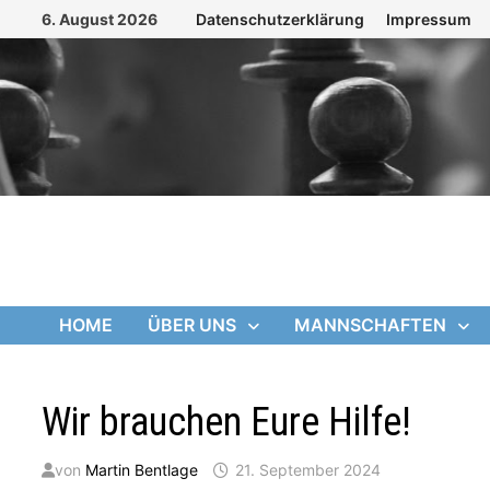
Zum
6. August 2026
Datenschutzerklärung
Impressum
Inhalt
springen
HOME
ÜBER UNS
MANNSCHAFTEN
Wir brauchen Eure Hilfe!
von
Martin Bentlage
21. September 2024