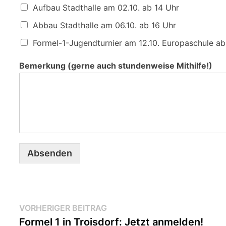
Aufbau Stadthalle am 02.10. ab 14 Uhr
e
m
Abbau Stadthalle am 06.10. ab 16 Uhr
e
r
Formel-1-Jugendturnier am 12.10. Europaschule ab
k
u
Bemerkung (gerne auch stundenweise Mithilfe!)
n
g
Absenden
Beitragsnavigation
Vorheriger
VORHERIGER BEITRAG
Beitrag:
Formel 1 in Troisdorf: Jetzt anmelden!