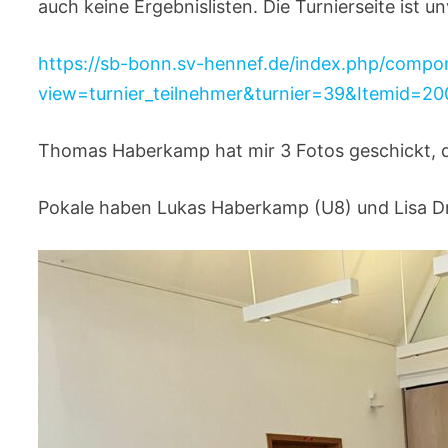
auch keine Ergebnislisten. Die Turnierseite ist un
https://sb-bonn.sv-hennef.de/index.php/compo
view=turnier_teilnehmer&turnier=39&Itemid=20
Thomas Haberkamp hat mir 3 Fotos geschickt, d
Pokale haben Lukas Haberkamp (U8) und Lisa Dr