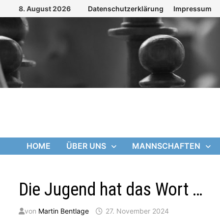
Zum
8. August 2026
Datenschutzerklärung
Impressum
Inhalt
springen
HOME
ÜBER UNS
MANNSCHAFTEN
Die Jugend hat das Wort …
von
Martin Bentlage
27. November 2024