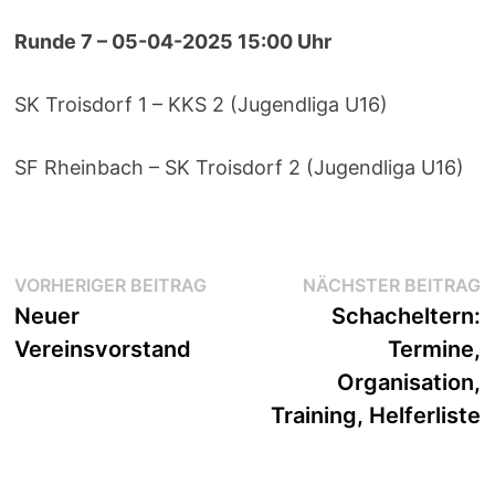
Runde 7 – 05-04-2025 15:00 Uhr
SK Troisdorf 1 – KKS 2 (Jugendliga U16)
SF Rheinbach – SK Troisdorf 2 (Jugendliga U16)
Beitragsnavigation
Vorheriger
N
VORHERIGER BEITRAG
NÄCHSTER BEITRAG
Beitrag:
B
Neuer
Schacheltern:
Vereinsvorstand
Termine,
Organisation,
Training, Helferliste