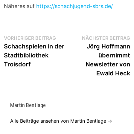
Näheres auf
https://schachjugend-sbrs.de/
Beitragsnavigation
Vorheriger
N
VORHERIGER BEITRAG
NÄCHSTER BEITRAG
Beitrag:
B
Schachspielen in der
Jörg Hoffmann
Stadtbibliothek
übernimmt
Troisdorf
Newsletter von
Ewald Heck
Martin Bentlage
Alle Beiträge ansehen von Martin Bentlage →