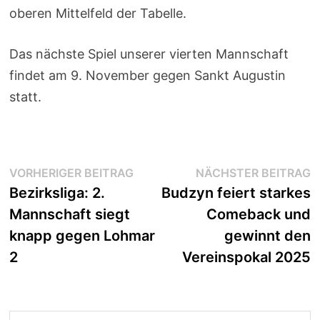
oberen Mittelfeld der Tabelle.
Das nächste Spiel unserer vierten Mannschaft
findet am 9. November gegen Sankt Augustin
statt.
Beitragsnavigation
Vorheriger
N
VORHERIGER BEITRAG
NÄCHSTER BEITRAG
Beitrag:
B
Bezirksliga: 2.
Budzyn feiert starkes
Mannschaft siegt
Comeback und
knapp gegen Lohmar
gewinnt den
2
Vereinspokal 2025