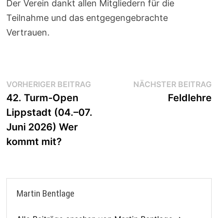
Der Verein dankt allen Mitgliedern für die
Teilnahme und das entgegengebrachte
Vertrauen.
Beitragsnavigation
Vorheriger
N
VORHERIGER BEITRAG
NÄCHSTER BEITRAG
Beitrag:
B
42. Turm-Open
Feldlehre
Lippstadt (04.–07.
Juni 2026) Wer
kommt mit?
Martin Bentlage