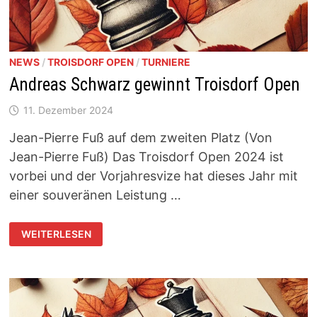
NEWS
/
TROISDORF OPEN
/
TURNIERE
Andreas Schwarz gewinnt Troisdorf Open
11. Dezember 2024
Jean-Pierre Fuß auf dem zweiten Platz (Von
Jean-Pierre Fuß) Das Troisdorf Open 2024 ist
vorbei und der Vorjahresvize hat dieses Jahr mit
einer souveränen Leistung …
ANDREAS
WEITERLESEN
SCHWARZ
GEWINNT
TROISDORF
OPEN