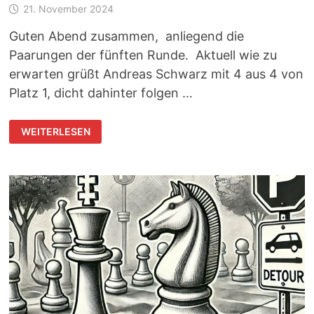
21. November 2024
Guten Abend zusammen, anliegend die
Paarungen der fünften Runde. Aktuell wie zu
erwarten grüßt Andreas Schwarz mit 4 aus 4 von
Platz 1, dicht dahinter folgen …
HERBSTOPEN:
WEITERLESEN
5.
RUNDE
WIRD
SPANNEND
…