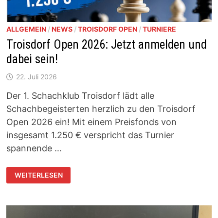
ALLGEMEIN
/
NEWS
/
TROISDORF OPEN
/
TURNIERE
Troisdorf Open 2026: Jetzt anmelden und
dabei sein!
22. Juli 2026
Der 1. Schachklub Troisdorf lädt alle
Schachbegeisterten herzlich zu den Troisdorf
Open 2026 ein! Mit einem Preisfonds von
insgesamt 1.250 € verspricht das Turnier
spannende …
TROISDORF
WEITERLESEN
OPEN
2026:
JETZT
ANMELDEN
UND
DABEI