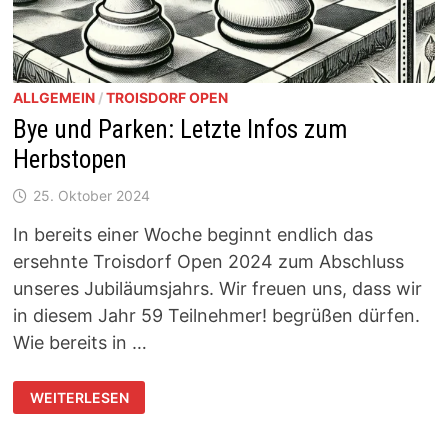
ALLGEMEIN
/
TROISDORF OPEN
Bye und Parken: Letzte Infos zum
Herbstopen
25. Oktober 2024
In bereits einer Woche beginnt endlich das
ersehnte Troisdorf Open 2024 zum Abschluss
unseres Jubiläumsjahrs. Wir freuen uns, dass wir
in diesem Jahr 59 Teilnehmer! begrüßen dürfen.
Wie bereits in …
BYE
WEITERLESEN
UND
PARKEN:
LETZTE
INFOS