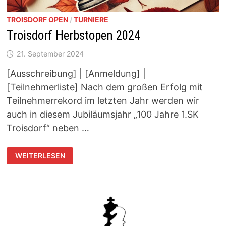
TROISDORF OPEN
/
TURNIERE
Troisdorf Herbstopen 2024
21. September 2024
[Ausschreibung] | [Anmeldung] |
[Teilnehmerliste] Nach dem großen Erfolg mit
Teilnehmerrekord im letzten Jahr werden wir
auch in diesem Jubiläumsjahr „100 Jahre 1.SK
Troisdorf“ neben …
TROISDORF
WEITERLESEN
HERBSTOPEN
2024