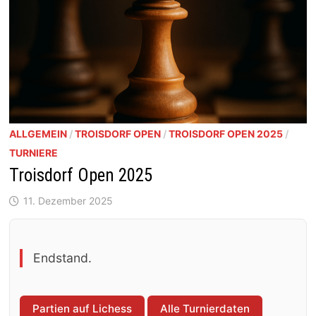
ALLGEMEIN
/
TROISDORF OPEN
/
TROISDORF OPEN 2025
/
TURNIERE
Troisdorf Open 2025
11. Dezember 2025
Endstand.
Partien auf Lichess
Alle Turnierdaten