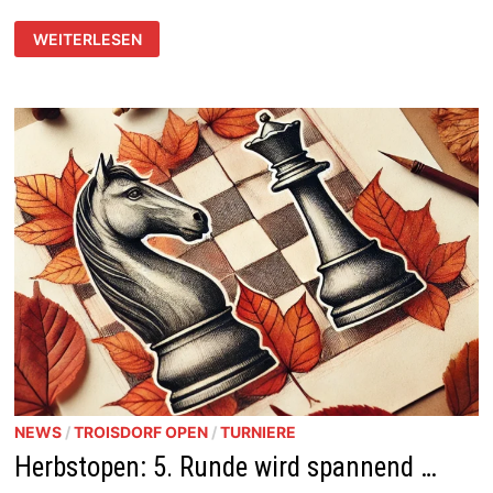
TROISDORF
WEITERLESEN
OPEN:
PREISE
WERDEN
ERWEITERT
NEWS
/
TROISDORF OPEN
/
TURNIERE
Herbstopen: 5. Runde wird spannend …