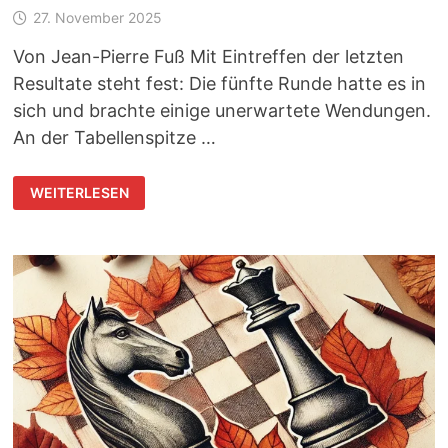
27. November 2025
Von Jean-Pierre Fuß Mit Eintreffen der letzten
Resultate steht fest: Die fünfte Runde hatte es in
sich und brachte einige unerwartete Wendungen.
An der Tabellenspitze …
TROISDORF
WEITERLESEN
OPEN:
5.
RUNDE
MIT
EINIGEN
ÜBERRASCHUNGEN