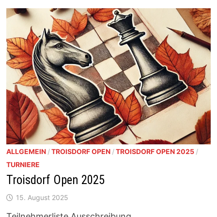
70
STARTPLÄTZE
VERGEBEN
ALLGEMEIN
/
TROISDORF OPEN
/
TROISDORF OPEN 2025
/
TURNIERE
Troisdorf Open 2025
15. August 2025
Teilnehmerliste Ausschreibung