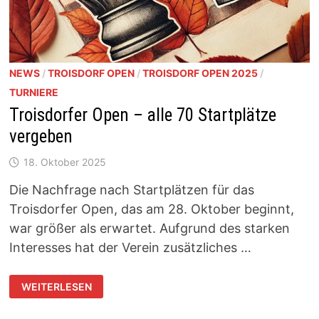
NEWS
/
TROISDORF OPEN
/
TROISDORF OPEN 2025
/
TURNIERE
Troisdorfer Open – alle 70 Startplätze
vergeben
18. Oktober 2025
Die Nachfrage nach Startplätzen für das
Troisdorfer Open, das am 28. Oktober beginnt,
war größer als erwartet. Aufgrund des starken
Interesses hat der Verein zusätzliches …
TROISDORFER
WEITERLESEN
OPEN
–
ALLE