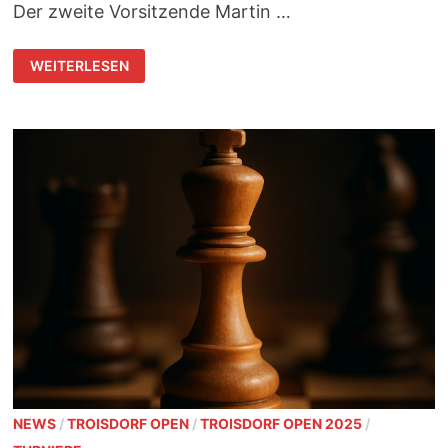
Der zweite Vorsitzende Martin …
SIEGEREHRUNG
WEITERLESEN
UND
GLÜHWEIN-
BLITZTURNIER
BEIM
TROISDORF
OPEN
2025
NEWS
/
TROISDORF OPEN
/
TROISDORF OPEN 2025
/