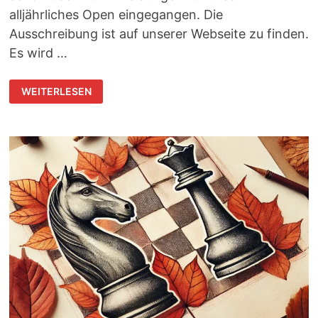
alljährliches Open eingegangen. Die
Ausschreibung ist auf unserer Webseite zu finden.
Es wird …
HERBST-
WEITERLESEN
OPEN:
SCHON
ÜBER
40
ANMELDUNGEN