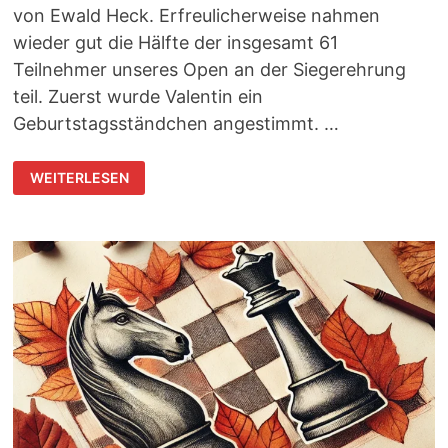
von Ewald Heck. Erfreulicherweise nahmen
wieder gut die Hälfte der insgesamt 61
Teilnehmer unseres Open an der Siegerehrung
teil. Zuerst wurde Valentin ein
Geburtstagsständchen angestimmt. …
SIEGEREHRUNG
WEITERLESEN
BEIM
OPEN