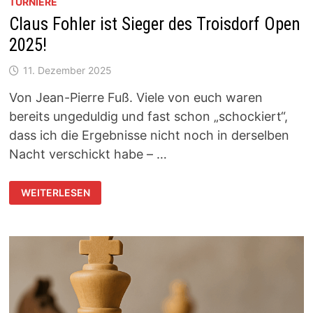
TURNIERE
Claus Fohler ist Sieger des Troisdorf Open
2025!
11. Dezember 2025
Von Jean-Pierre Fuß. Viele von euch waren
bereits ungeduldig und fast schon „schockiert“,
dass ich die Ergebnisse nicht noch in derselben
Nacht verschickt habe – …
CLAUS
WEITERLESEN
FOHLER
IST
SIEGER
DES
TROISDORF
OPEN
2025!