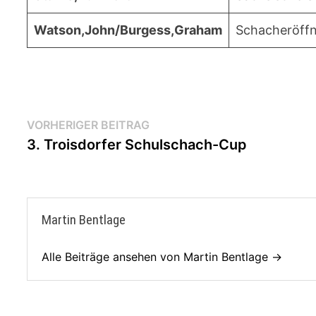
Watson,John/Burgess,Graham
Schacheröffn
Beitragsnavigation
Vorheriger
VORHERIGER BEITRAG
Beitrag:
3. Troisdorfer Schulschach-Cup
Martin Bentlage
Alle Beiträge ansehen von Martin Bentlage →