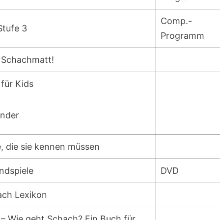
Comp.-
Stufe 3
Programm
t Schachmatt!
für Kids
inder
e, die sie kennen müssen
ndspiele
DVD
ach Lexikon
g – Wie geht Schach? Ein Buch für