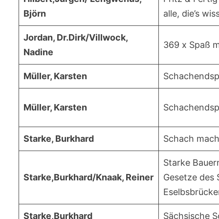
Björn
alle, die’s wi
Jordan, Dr.Dirk/Villwock,
369 x Spaß m
Nadine
Müller, Karsten
Schachendspi
Müller, Karsten
Schachendspie
Starke, Burkhard
Schach macht
Starke Bauer
Starke,Burkhard/Knaak, Reiner
Gesetze des 
Eselbsbrücke
Starke,Burkhard
Sächsische S