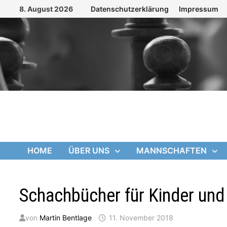
Zum
8. August 2026
Datenschutzerklärung
Impressum
Inhalt
springen
HOME
ÜBER UNS
MANNSCHAFTEN
Schachbücher für Kinder und
von
Martin Bentlage
11. November 2018