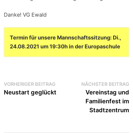
Danke! VG Ewald
Termin für unsere Mannschaftssitzung: Di.,
24.08.2021 um 19:30h in der Europaschule
Beitragsnavigation
Vorheriger
N
VORHERIGER BEITRAG
NÄCHSTER BEITRAG
Beitrag:
B
Neustart geglückt
Vereinstag und
Familienfest im
Stadtzentrum