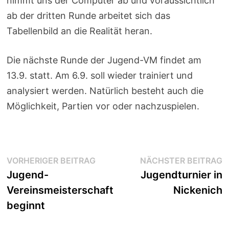
nimmt uns der Computer ab und voraussichtlich
ab der dritten Runde arbeitet sich das
Tabellenbild an die Realität heran.
Die nächste Runde der Jugend-VM findet am
13.9. statt. Am 6.9. soll wieder trainiert und
analysiert werden. Natürlich besteht auch die
Möglichkeit, Partien vor oder nachzuspielen.
Beitragsnavigation
Vorheriger
N
VORHERIGER BEITRAG
NÄCHSTER BEITRAG
Beitrag:
B
Jugend-
Jugendturnier in
Vereinsmeisterschaft
Nickenich
beginnt