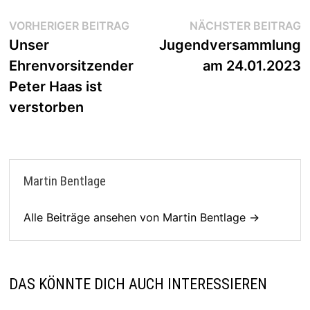
Beitragsnavigation
Vorheriger
N
VORHERIGER BEITRAG
NÄCHSTER BEITRAG
Beitrag:
B
Unser
Jugendversammlung
Ehrenvorsitzender
am 24.01.2023
Peter Haas ist
verstorben
Martin Bentlage
Alle Beiträge ansehen von Martin Bentlage →
DAS KÖNNTE DICH AUCH INTERESSIEREN