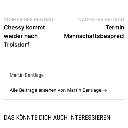
Beitragsnavigation
Vorheriger
N
VORHERIGER BEITRAG
NÄCHSTER BEITRAG
Beitrag:
B
Chessy kommt
Termin
wieder nach
Mannschaftsbesprech
Troisdorf
Martin Bentlage
Alle Beiträge ansehen von Martin Bentlage →
DAS KÖNNTE DICH AUCH INTERESSIEREN