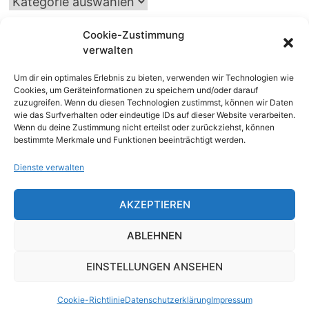
Kategorien
Cookie-Zustimmung
verwalten
INTERNATIONALER SCHACH-KALENDER
Um dir ein optimales Erlebnis zu bieten, verwenden wir Technologien wie
SCHACHTICKER
Cookies, um Geräteinformationen zu speichern und/oder darauf
zuzugreifen. Wenn du diesen Technologien zustimmst, können wir Daten
wie das Surfverhalten oder eindeutige IDs auf dieser Website verarbeiten.
Wenn du deine Zustimmung nicht erteilst oder zurückziehst, können
bestimmte Merkmale und Funktionen beeinträchtigt werden.
Dienste verwalten
AKZEPTIEREN
Impressum
|
Datenschutz
|
Kontakt
ABLEHNEN
EINSTELLUNGEN ANSEHEN
(c) by 1. SK Troisdorf 2020 Mit Stolz präsentiert von
WordPress
und
Bam
.
Cookie-Richtlinie
Datenschutzerklärung
Impressum