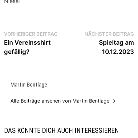
Niesel
Beitragsnavigation
Vorheriger
N
VORHERIGER BEITRAG
NÄCHSTER BEITRAG
Beitrag:
B
Ein Vereinsshirt
Spieltag am
gefällig?
10.12.2023
Martin Bentlage
Alle Beiträge ansehen von Martin Bentlage →
DAS KÖNNTE DICH AUCH INTERESSIEREN