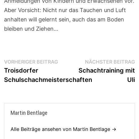
Anmeldungen von Kindern und Erwachsenen vor.
Aber Vorsicht: Nicht nur das Tauchen und Luft
anhalten will gelernt sein, auch das am Boden
bleiben und Ziehen…
Beitragsnavigation
Vorheriger
N
VORHERIGER BEITRAG
NÄCHSTER BEITRAG
Beitrag:
B
Troisdorfer
Schachtraining mit
Schulschachmeisterschaften
Uli
Martin Bentlage
Alle Beiträge ansehen von Martin Bentlage →