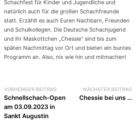
Schachfest für Kinder und Jugendliche und
natürlich auch für die großen Schachfreunde
statt. Erzählt es auch Euren Nachbarn, Freunden
und Schulkollegen. Die Deutsche Schachjugend
und ihr Maskottchen „Chessie“ sind bis zum
späten Nachmittag vor Ort und bieten ein buntes
Programm an. Also, nix wie hin und mitmachen!
Beitragsnavigation
Vorheriger
N
VORHERIGER BEITRAG
NÄCHSTER BEITRAG
Beitrag:
B
Schnellschach-Open
Chessie bei uns …
am 03.09.2023 in
Sankt Augustin