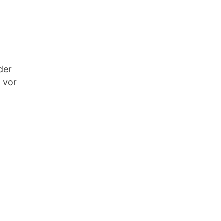
der
 vor