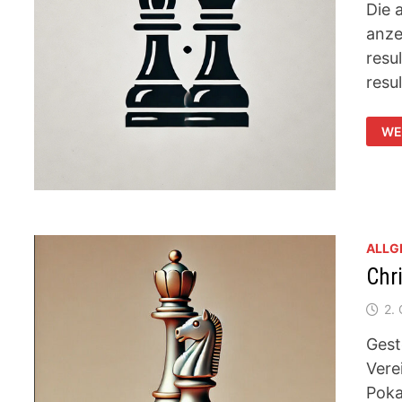
Die 
anze
resu
resu
JU
WE
PA
UN
ER
ALLG
Chri
2.
Gest
Vere
Poka