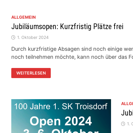
OP
KA
BE
ALLGEMEIN
Jubiläumsopen: Kurzfristig Plätze frei
1. Oktober 2024
Durch kurzfristige Absagen sind noch einige we
noch teilnehmen möchte, kann noch über das Fo
JUBILÄUMSOPEN:
WEITERLESEN
KURZFRISTIG
PLÄTZE
FREI
ALLG
Jub
1.