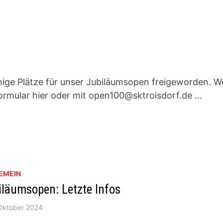
EN100
NN
GINNEN
nige Plätze für unser Jubiläumsopen freigeworden. W
rmular hier oder mit open100@sktroisdorf.de …
EMEIN
iläumsopen: Letzte Infos
 Oktober 2024