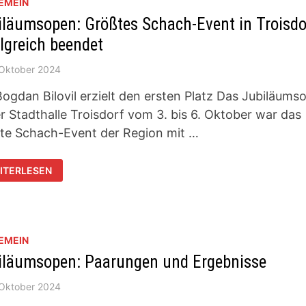
EMEIN
iläumsopen: Größtes Schach-Event in Troisdo
olgreich beendet
 Oktober 2024
ogdan Bilovil erzielt den ersten Platz Das Jubiläums
er Stadthalle Troisdorf vom 3. bis 6. Oktober war das
te Schach-Event der Region mit …
BILÄUMSOPEN:
ITERLESEN
SSTES S
ACH-E
T I
SDORF E
OLGREICH B
NDET
EMEIN
iläumsopen: Paarungen und Ergebnisse
 Oktober 2024