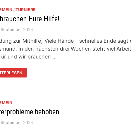
EMEIN
/
TURNIERE
 brauchen Eure Hilfe!
. September 2024
dung zur Mithilfe] Viele Hände – schnelles Ende sagt 
smund. In den nächsten drei Wochen steht viel Arbeit
Tür und wir brauchen …
R
ITERLESEN
AUCHEN
RE
FE!
EMEIN
verprobleme behoben
. September 2024