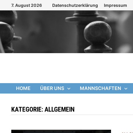
Zum
7. August 2026
Datenschutzerklärung
Impressum
Inhalt
springen
HOME
ÜBER UNS
MANNSCHAFTEN
KATEGORIE:
ALLGEMEIN