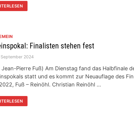
RST
ITERLESEN
AUCHT
RE
TERSTÜTZUNG!
EMEIN
inspokal: Finalisten stehen fest
. September 2024
 Jean-Pierre Fuß) Am Dienstag fand das Halbfinale d
inspokals statt und es kommt zur Neuauflage des Fin
2022, Fuß – Reinöhl. Christian Reinöhl …
REINSPOKAL:
ITERLESEN
ALISTEN
EHEN
ST