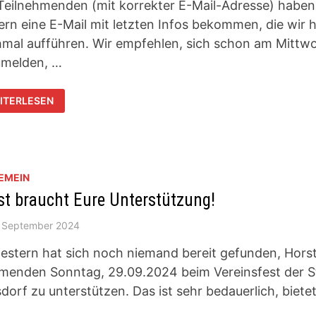
 Teilnehmenden (mit korrekter E-Mail-Adresse) haben
ern eine E-Mail mit letzten Infos bekommen, die wir h
mal aufführen. Wir empfehlen, sich schon am Mittw
melden, …
BILÄUMSOPEN:
ITERLESEN
TZTE
FOS
EMEIN
st braucht Eure Unterstützung!
. September 2024
gestern hat sich noch niemand bereit gefunden, Hors
enden Sonntag, 29.09.2024 beim Vereinsfest der S
sdorf zu unterstützen. Das ist sehr bedauerlich, biete