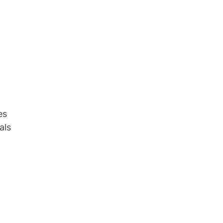
es
als