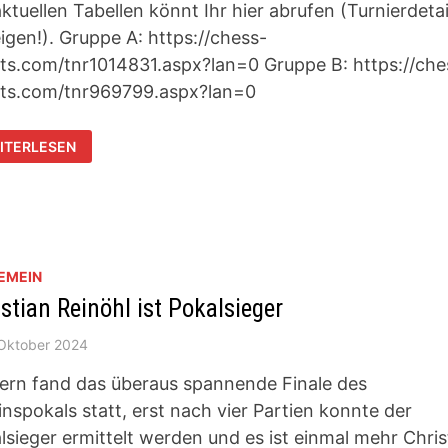
aktuellen Tabellen könnt Ihr hier abrufen (Turnierdetai
igen!). Gruppe A: https://chess-
lts.com/tnr1014831.aspx?lan=0 Gruppe B: https://che
lts.com/tnr969799.aspx?lan=0
BILÄUMSOPEN:
ITERLESEN
ARUNGEN
D
GEBNISSE
EMEIN
stian Reinöhl ist Pokalsieger
 Oktober 2024
ern fand das überaus spannende Finale des
inspokals statt, erst nach vier Partien konnte der
lsieger ermittelt werden und es ist einmal mehr Chris