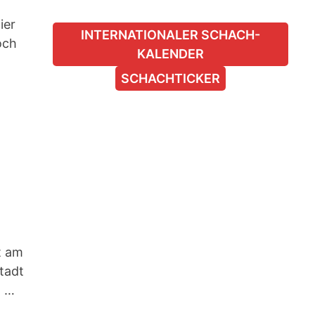
ier
INTERNATIONALER SCHACH-
och
KALENDER
SCHACHTICKER
t am
tadt
t …