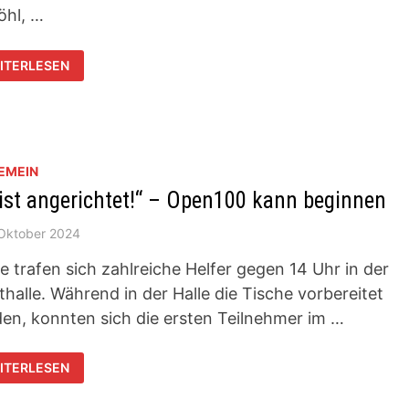
öhl, …
RISTIAN
ITERLESEN
INÖHL
KALSIEGER
EMEIN
 ist angerichtet!“ – Open100 kann beginnen
 Oktober 2024
e trafen sich zahlreiche Helfer gegen 14 Uhr in der
thalle. Während in der Halle die Tische vorbereitet
en, konnten sich die ersten Teilnehmer im …
ITERLESEN
GERICHTET!“