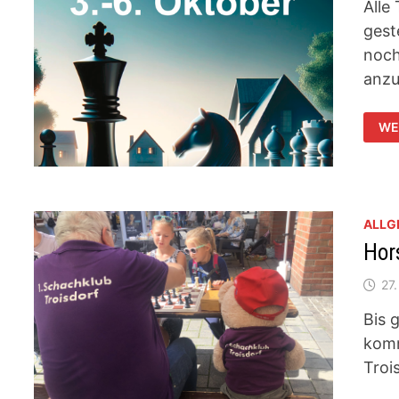
Alle
gest
noch
anzu
JU
WE
LE
IN
ALLG
Hor
27
Bis 
komm
Troi